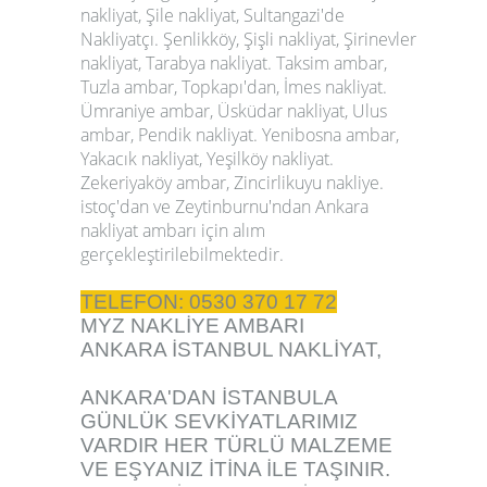
nakliyat, Şile nakliyat, Sultangazi'de
Nakliyatçı. Şenlikköy, Şişli nakliyat, Şirinevler
nakliyat, Tarabya nakliyat. Taksim ambar,
Tuzla ambar, Topkapı'dan, İmes nakliyat.
Ümraniye ambar, Üsküdar nakliyat, Ulus
ambar, Pendik nakliyat. Yenibosna ambar,
Yakacık nakliyat, Yeşilköy nakliyat.
Zekeriyaköy ambar, Zincirlikuyu nakliye.
istoç'dan ve Zeytinburnu'ndan
Ankara
nakliyat ambarı için alım
gerçekleştirilebilmektedir.
TELEFON: 0530 370 17 72
MYZ NAKLİYE AMBARI
ANKARA İSTANBUL NAKLİYAT,
ANKARA'DAN İSTANBULA
GÜNLÜK SEVKİYATLARIMIZ
VARDIR HER TÜRLÜ MALZEME
VE EŞYANIZ İTİNA İLE TAŞINIR.