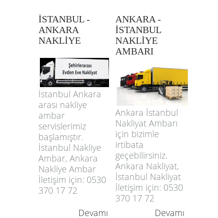
İSTANBUL -
ANKARA -
ANKARA
İSTANBUL
NAKLİYE
NAKLİYE
AMBARI
İstanbul Ankara
arası nakliye
Ankara İstanbul
ambar
Nakliyat Ambarı
servislerimiz
için bizimle
başlamıştır.
irtibata
İstanbul Nakliye
geçebilirsiniz.
Ambar, Ankara
Ankara Nakliyat,
Nakliye Ambar
İstanbul Nakliyat
İletişim için: 0530
İletişim için: 0530
370 17 72
370 17 72
Devamı
Devamı