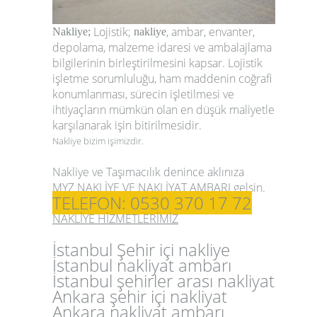
Lojistik;
, ambar, envanter,
Nakliye;
nakliye
depolama, malzeme idaresi ve ambalajlama
bilgilerinin birleştirilmesini kapsar. Lojistik
işletme sorumluluğu, ham maddenin coğrafi
konumlanması, sürecin işletilmesi ve
ihtiyaçların mümkün olan en düşük maliyetle
karşılanarak işin bitirilmesidir.
Nakliye bizim işimizdir.
Nakliye ve Taşımacılık denince aklınıza
MYZ NAKLİYE VE NAKLİYAT AMBARI
gelsin.
TELEFON: 0530 370 17 72
NAKLİYE HİZMETLERİMİZ
İstanbul Şehir içi nakliye
İstanbul nakliyat ambarı
İstanbul şehirler arası nakliyat
Ankara şehir içi nakliyat
Ankara nakliyat ambarı