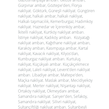
Gaziosmanpaşa ambarı. Gebze ambarı,
Gürpınar ambar, Göztepe'den, Florya
nakliyat. Göktürk, Güneşli nakliyat. Güngören
nakliyat, halkalı ambar, halkalı nakliyat,
Halkalı taşımacılık, Kemerburgaz, Hadımköy
nakliyat. Haznedar ve İçerenköy ambar,
İkitelli nakliyat, Kurtköy nakliyat ambarı.
İstinye nakliyat, Kadıköy ambarı. Kozyatağı
nakliyat ambarı, Kağıthane nakliyat ambarı,
Karaköy ambarı, Kasımpaşa ambar, Kartal
nakliyat, Kavacık nakliyat, Kilyos'dan,
Kumburgaz nakliyat ambarı. Kurtuluş
nakliyat, Küçükyalı ambar. Küçükçekmece
nakliyat, Laleli nakliyat, Levent'den nakliyat
ambarı. Libadiye ambar, Maltepe'den,
Maçka nakliyat. Maslak ambar, Mecidiyeköy
nakliyat. Merter nakliyat, Nişantaşı nakliyat,
Ortaköy nakliyat, Okmeydanı ambar,
Samandıra nakliyat. Sarıyer'den, Sefaköy,
Samandıra nakliyat. Silivri nakliyat,
Sultançiftliği nakliyat ambarı. Sultanbeyli