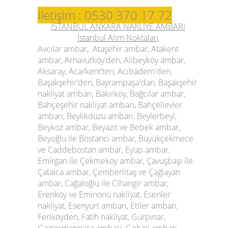
İletişim : 0530 370 17 72
İSTANBUL ANKARA NAKLİYE AMBARI
İstanbul Alım Noktaları
Avcılar ambar, Ataşehir ambar, Atakent
ambar, Arnavutköy'den, Alibeyköy ambar,
Aksaray, Acarkent'ten, Acıbadem'den,
Başakşehir'den, Bayrampaşa'dan, Başakşehir
nakliyat ambarı, Bakırköy, Bağcılar ambar,
Bahçeşehir nakliyat ambarı, Bahçelievler
ambarı, Beylikdüzü ambarı, Beylerbeyi,
Beykoz ambar, Beyazıt ve Bebek ambar,
Beyoğlu ile Bostancı ambar, Büyükçekmece
ve Caddebostan ambar, Eyüp ambar,
Emirgan ile Çekmeköy ambar, Çavuşbaşı ile
Çatalca ambar, Çemberlitaş ve Çağlayan
ambar, Cağaloğlu ile Cihangir ambar,
Erenköy ve Eminönü nakliyat, Esenler
nakliyat, Esenyurt ambarı, Etiler ambarı,
Feriköyden, Fatih nakliyat, Gürpınar,