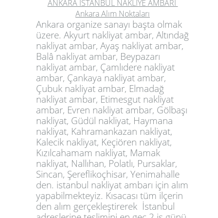
ANKARA İSTANBUL NAKLİYE AMBARI
Ankara Alım Noktaları
Ankara organize sanayı başta olmak
üzere.
Akyurt nakliyat ambar, Altındağ
nakliyat ambar, Ayaş nakliyat ambar,
Balâ nakliyat ambar, Beypazarı
nakliyat ambar, Çamlıdere nakliyat
ambar, Çankaya nakliyat ambar,
Çubuk nakliyat ambar, Elmadağ
nakliyat ambar, Etimesgut nakliyat
ambar, Evren nakliyat ambar, Gölbaşı
nakliyat, Güdül nakliyat, Haymana
nakliyat, Kahramankazan nakliyat,
Kalecik nakliyat, Keçiören nakliyat,
Kızılcahamam nakliyat, Mamak
nakliyat, Nallıhan, Polatlı, Pursaklar,
Sincan, Şereflikoçhisar, Yenimahalle
den. istanbul nakliyat ambarı i
çin alım
yapabilmekteyiz. Kısacası tüm ilçerin
den alım gerçekleştirerek İstanbul
adreslerine teslimini en geç 2 iş günü