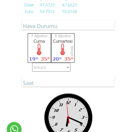
Dolar
47.4723
47.6625
Euro
54.7972
55.0168
Hava Durumu
Saat