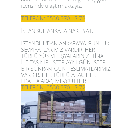
içerisinde ulaştırmaktayız.
TELEFON: 0530 370 17 72
İSTANBUL ANKARA NAKLİYAT,
İSTANBUL'DAN ANKARA'YA GÜNLÜK
SEVKİYATLARIMIZ VARDIR, HER
TÜRLÜ YÜK VE EŞYALARINIZ İTİNA
İLE TAŞINIR. İSTER AYNI GÜN İSTER
BİR SONRAKİ GÜN TESLİMATLARIMIZ
VARDIR. HER TÜRLÜ ARAÇ HER
EBATTA ARAÇ MEVCUTTUR .
TELEFON: 0530 370 17 72