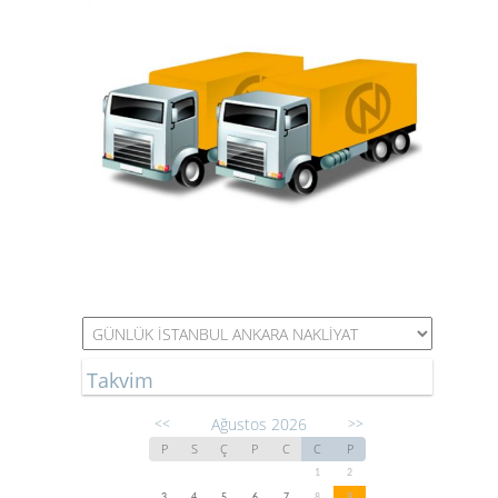
Takvim
Ağustos 2026
<<
>>
P
S
Ç
P
C
C
P
1
2
3
4
5
6
7
8
9