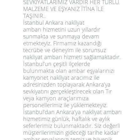
SEVKİYATLARIMIZ VARDIR HER TÜRLÜ
MALZEME VE EŞYANIZ İTİNA İLE
TAŞINIR..
İstanbul Ankara nakliyat
ambarı
hizmetini uzun yıllardır
sunmakta ve sunmaya devam
etmekteyiz. Firmamız kazandığı
tecrübe ve deneyim ile sorunsuz
nakliyat ambarı hizmeti sağlamaktadır.
İstanbul’un çeşitli ilçelerde
bulunmakta olan ambar eşyalarınızı
kamyonet nakliyat aracımız ile
adresinizden toplayarak Ankara’ya
sevkiyatını gerçekleştirecek olan Tır
veya kamyon araçlarımıza
personellerimiz ile yüklemekteyiz.
İstanbul’dan Ankara’ya nakliyat ambarı
hizmetimiz günlük, haftalık ve aylık
seferlerimiz bulunmaktadır. Siz değerli
müşterilerimizin gideceği tarihe kadar
ambar eşyalarınızı temiz ve hijyenik