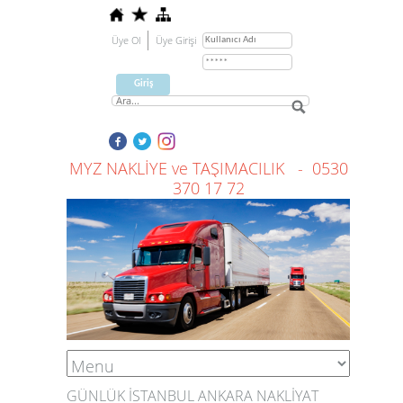
Üye Ol
Üye Girişi
MYZ NAKLİYE ve TAŞIMACILIK - 0530
370 17 72
GÜNLÜK İSTANBUL ANKARA NAKLİYAT