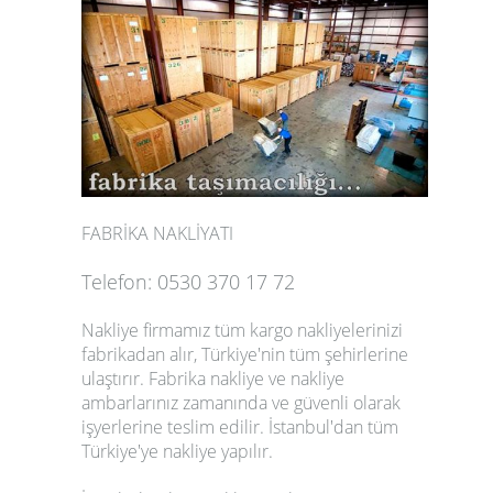
FABRİKA NAKLİYATI
Telefon: 0530 370 17 72
Nakliye firmamız tüm kargo nakliyelerinizi
fabrikadan alır, Türkiye'nin tüm şehirlerine
ulaştırır. Fabrika nakliye ve nakliye
ambarlarınız zamanında ve güvenli olarak
işyerlerine teslim edilir. İstanbul'dan tüm
Türkiye'ye nakliye yapılır.