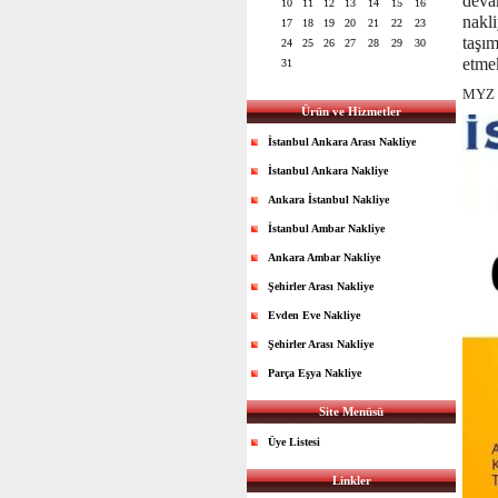
devam
10
11
12
13
14
15
16
nakli
17
18
19
20
21
22
23
taşım
24
25
26
27
28
29
30
etmek
31
MYZ n
Ürün ve Hizmetler
İstanbul Ankara Arası Nakliye
İstanbul Ankara Nakliye
Ankara İstanbul Nakliye
İstanbul Ambar Nakliye
Ankara Ambar Nakliye
Şehirler Arası Nakliye
Evden Eve Nakliye
Şehirler Arası Nakliye
Parça Eşya Nakliye
Site Menüsü
Üye Listesi
Linkler