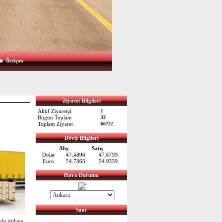
İletişim
Ziyaret Bilgileri
Aktif Ziyaretçi
1
Bugün Toplam
33
Toplam Ziyaret
66722
Döviz Bilgileri
Alış
Satış
Dolar
47.4896
47.6799
Euro
54.7365
54.9559
Hava Durumu
Saat
le irtibata