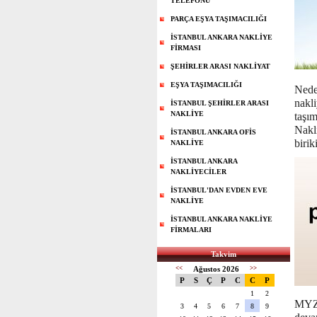
TELEFONU
PARÇA EŞYA TAŞIMACILIĞI
İSTANBUL ANKARA NAKLİYE
FİRMASI
ŞEHİRLER ARASI NAKLİYAT
EŞYA TAŞIMACILIĞI
Ned
nakli
İSTANBUL ŞEHİRLER ARASI
NAKLİYE
taşı
Nakli
İSTANBUL ANKARA OFİS
birik
NAKLİYE
İSTANBUL ANKARA
NAKLİYECİLER
İSTANBUL'DAN EVDEN EVE
NAKLİYE
İSTANBUL ANKARA NAKLİYE
FİRMALARI
Takvim
<<
Ağustos 2026
>>
P
S
Ç
P
C
C
P
1
2
MYZ 
3
4
5
6
7
8
9