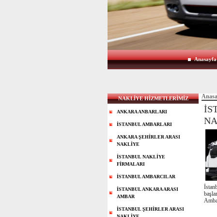
Anasayfa
Anasa
NAKLİYE HİZMETLERİMİZ
İS
ANKARA ANBARLARI
NA
İSTANBUL AMBARLARI
ANKARA ŞEHİRLER ARASI
NAKLİYE
İSTANBUL NAKLİYE
FİRMALARI
İSTANBUL AMBARCILAR
İstan
İSTANBUL ANKARA ARASI
başla
AMBAR
Ambar
İSTANBUL ŞEHİRLER ARASI
NAKLİYE