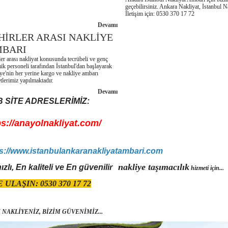
geçebilirsiniz. Ankara Nakliyat, İstanbul N
İletişim için: 0530 370 17 72
Devamı
HİRLER ARASI NAKLİYE
BARI
ler arası nakliyat konusunda tecrübeli ve genç
ik personeli tarafından İstanbul'dan başlayarak
ye'nin her yerine kargo ve nakliye ambarı
tlerimiz yapılmaktadır.
Devamı
 SİTE ADRESLERİMİZ:
ps://anayolnakliyat.com/
s://www.istanbulankaranakliyatambari.com
nakliye taşımacılık
ızlı, En kaliteli ve En güvenilir
hizmeti için...
 ULAŞIN: 0530 370 17 72
N NAKLİYENİZ, BİZİM GÜVENİMİZ...