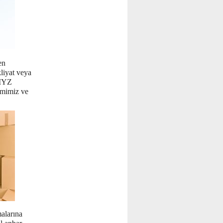
en
kliyat veya
 MYZ
imimiz ve
alarına