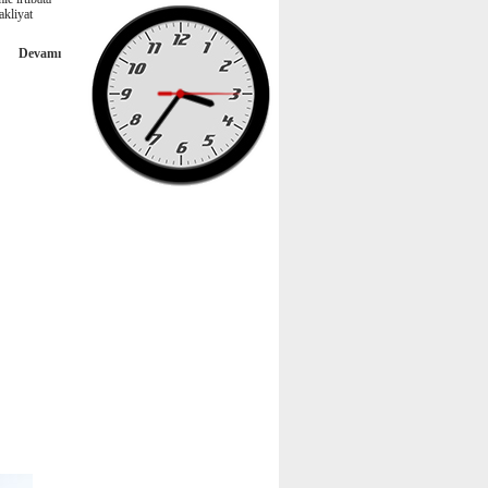
akliyat
Devamı