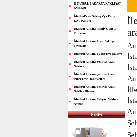
İSTANBUL SAKARYA NAKLİYAT
AMBARI
İstanbul'dan Sakarya'ya Parça
İl
Eşya Nakliye
İstanbul Ankara Nakliye Ambarı
ar
Firmaları
İstanbul Ankara Arası Nakliye
Ank
Firmaları
İstanbul Ankara Evden Eve Nakliye
İst
İstanbul Ankara Şehirler Arası
İst
Nakliye
İstanbul Ankara Şehirler Arası
Ank
Parça Eşya Taşımacılığı
İstanbul Ankara Şehirler Arası
İll
Nakliye Hizmeti
İst
İstanbul Ankara Çalışan Nakliye
Ambarı
Ank
Nakliye
Şeh
Şeh