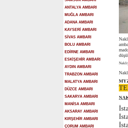
ANTALYA AMBARI
MUĞLA AMBARI
ADANA AMBARI
KAYSERİ AMBARI
SİVAS AMBARI
Nakl
ambal
BOLU AMBARI
madd
EDİRNE AMBARI
düşük
ESKİŞEHİR AMBARI
Nakli
AYDIN AMBARI
Nakl
TRABZON AMBARI
MYZ
MALATYA AMBARI
TE
DÜZCE AMBARI
SAKARYA AMBARI
NAK
MANİSA AMBARI
İst
AKSARAY AMBARI
İst
KIRŞEHİR AMBARI
İst
ÇORUM AMBARI