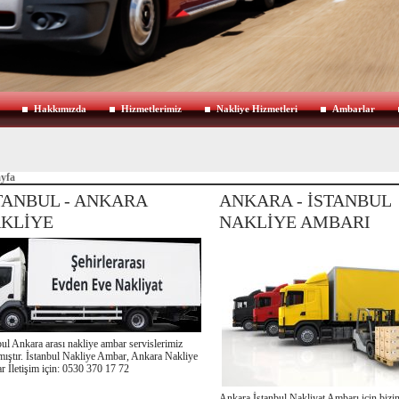
Hakkımızda
Hizmetlerimiz
Nakliye Hizmetleri
Ambarlar
yfa
TANBUL - ANKARA
ANKARA - İSTANBUL
KLİYE
NAKLİYE AMBARI
bul Ankara arası nakliye ambar servislerimiz
mıştır. İstanbul Nakliye Ambar, Ankara Nakliye
 İletişim için: 0530 370 17 72
Ankara İstanbul Nakliyat Ambarı için bizim