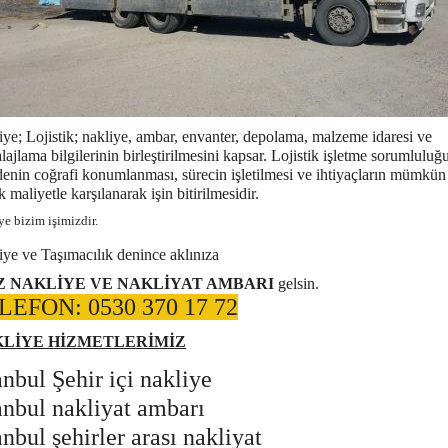
iye;
Lojistik;
nakliye
, ambar, envanter, depolama, malzeme idaresi ve
ajlama bilgilerinin birleştirilmesini kapsar. Lojistik işletme sorumlulu
enin coğrafi konumlanması, sürecin işletilmesi ve ihtiyaçların mümkün
 maliyetle karşılanarak işin bitirilmesidir.
ye bizim işimizdir.
iye ve Taşımacılık denince aklınıza
 NAKLİYE VE NAKLİYAT AMBARI
gelsin.
LEFON: 0530 370 17 72
LİYE HİZMETLERİMİZ
anbul Şehir içi nakliye
anbul nakliyat ambarı
anbul şehirler arası nakliyat