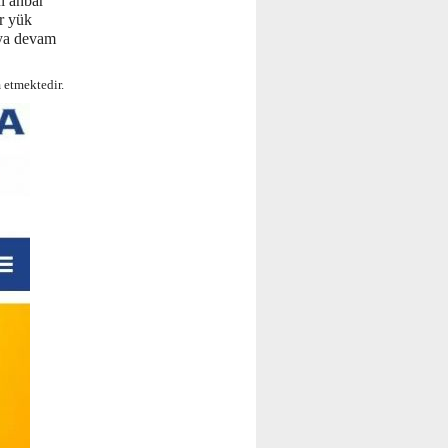
l anbar
ır yük
aya devam
 etmektedir.