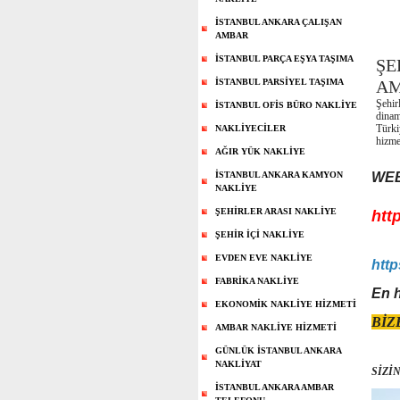
İSTANBUL ANKARA ÇALIŞAN
AMBAR
İSTANBUL PARÇA EŞYA TAŞIMA
ŞE
İSTANBUL PARSİYEL TAŞIMA
AM
Şehir
İSTANBUL OFİS BÜRO NAKLİYE
dinam
Türki
NAKLİYECİLER
hizme
AĞIR YÜK NAKLİYE
İSTANBUL ANKARA KAMYON
WEB
NAKLİYE
ŞEHİRLER ARASI NAKLİYE
htt
ŞEHİR İÇİ NAKLİYE
EVDEN EVE NAKLİYE
http
FABRİKA NAKLİYE
En h
EKONOMİK NAKLİYE HİZMETİ
BİZE
AMBAR NAKLİYE HİZMETİ
GÜNLÜK İSTANBUL ANKARA
NAKLİYAT
SİZİ
İSTANBUL ANKARA AMBAR