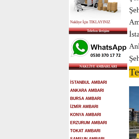
Şeh
Am
Nakliye İçin TIKLAYINIZ
Telefon iletişim
İst
An
Şeh
NAKLİYE AMBARLARI
Te
İSTANBUL AMBARI
ANKARA AMBARI
BURSA AMBARI
İZMİR AMBARI
KONYA AMBARI
ERZURUM AMBARI
TOKAT AMBARI
SAMSUN AMBARI