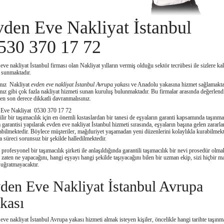
den Eve Nakliyat İstanbul
530 370 17 72
ve nakliyat İstanbul firması olan Nakliyat yılların vermiş olduğu sektör tecrübesi ile sizlere kali
 sunmaktadır.
mız Nakliyat
evden eve nakliyat İstanbul Avrupa yakas
ı ve Anadolu yakasına hizmet sağlamakta
ız gibi çok fazla nakliyat hizmeti sunan kuruluş bulunmaktadır. Bu firmalar arasında değerlen
en son derece dikkatli davranmalısınız.
Eve Nakliyat 0530 370 17 72
lir bir taşımacılık için en önemli kıstaslardan bir tanesi de eşyaların garanti kapsamında taşınma
 garantisi yapılarak evden eve nakliyat İstanbul hizmeti sırasında, eşyaların başına gelen zararla
abilmektedir. Böylece müşteriler, mağduriyet yaşamadan yeni düzenlerini kolaylıkla kurabilmekt
a süreci sorunsuz bir şekilde halledilmektedir.
 profesyonel bir taşımacılık şirketi ile anlaşıldığında garantili taşımacılık bir nevi prosedür olma
zaten ne yapacağını, hangi eşyayı hangi şekilde taşıyacağını bilen bir uzman ekip, sizi hiçbir m
 uğratmayacaktır.
den Eve Nakliyat İstanbul Avrupa
kası
eve nakliyat İstanbul Avrupa yakası hizmeti almak isteyen kişiler, öncelikle hangi tarihte taşın