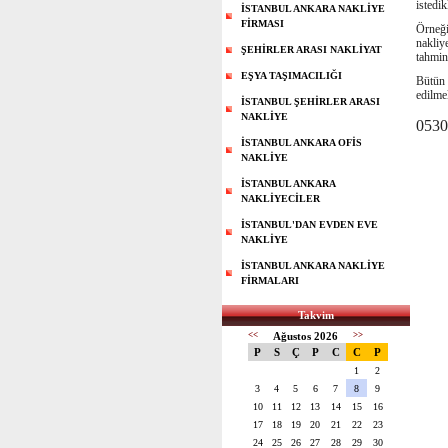
istedik
İSTANBUL ANKARA NAKLİYE
FİRMASI
Örneği
nakliy
ŞEHİRLER ARASI NAKLİYAT
tahmin
EŞYA TAŞIMACILIĞI
Bütün 
edilme
İSTANBUL ŞEHİRLER ARASI
NAKLİYE
0530
İSTANBUL ANKARA OFİS
NAKLİYE
İSTANBUL ANKARA
NAKLİYECİLER
İSTANBUL'DAN EVDEN EVE
NAKLİYE
İSTANBUL ANKARA NAKLİYE
FİRMALARI
Takvim
<<
Ağustos 2026
>>
P
S
Ç
P
C
C
P
1
2
3
4
5
6
7
8
9
10
11
12
13
14
15
16
17
18
19
20
21
22
23
24
25
26
27
28
29
30