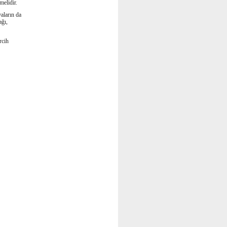
melidir.
yaların da
ağı,
rcih