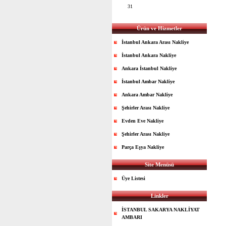
31
Ürün ve Hizmetler
İstanbul Ankara Arası Nakliye
İstanbul Ankara Nakliye
Ankara İstanbul Nakliye
İstanbul Ambar Nakliye
Ankara Ambar Nakliye
Şehirler Arası Nakliye
Evden Eve Nakliye
Şehirler Arası Nakliye
Parça Eşya Nakliye
Site Menüsü
Üye Listesi
Linkler
İSTANBUL SAKARYA NAKLİYAT
AMBARI