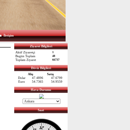
İletişim
Ziyaret Bilgileri
Aktif Ziyaretçi
1
Bugün Toplam
48
Toplam Ziyaret
66737
Döviz Bilgileri
Alış
Satış
Dolar
47.4896
47.6799
Euro
54.7365
54.9559
Hava Durumu
Saat