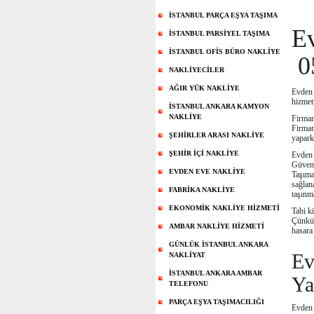
İSTANBUL PARÇA EŞYA TAŞIMA
Ev
İSTANBUL PARSİYEL TAŞIMA
İSTANBUL OFİS BÜRO NAKLİYE
0
NAKLİYECİLER
AĞIR YÜK NAKLİYE
Evden e
hizmet
İSTANBUL ANKARA KAMYON
NAKLİYE
Firma
Firmam
ŞEHİRLER ARASI NAKLİYE
yapark
ŞEHİR İÇİ NAKLİYE
Evden 
Güveni
EVDEN EVE NAKLİYE
Taşıma
sağlan
FABRİKA NAKLİYE
taşınm
EKONOMİK NAKLİYE HİZMETİ
Tabi ki
Çünkü 
AMBAR NAKLİYE HİZMETİ
hasara
GÜNLÜK İSTANBUL ANKARA
Ev
NAKLİYAT
İSTANBUL ANKARA AMBAR
Ya
TELEFONU
PARÇA EŞYA TAŞIMACILIĞI
Evden 