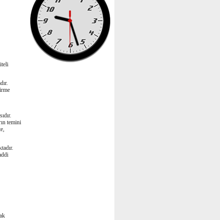
teli
dır.
dirme
sıdır.
rın temini
e,
ktadır.
addi
mak