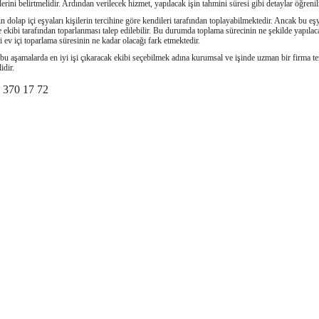
lerini belirtmelidir. Ardından verilecek hizmet, yapılacak işin tahmini süresi gibi detaylar öğrenil
n dolap içi eşyaları kişilerin tercihine göre kendileri tarafından toplayabilmektedir. Ancak bu eş
e ekibi tarafından toparlanması talep edilebilir. Bu durumda toplama sürecinin ne şekilde yapılac
i ev içi toparlama süresinin ne kadar olacağı fark etmektedir.
bu aşamalarda en iyi işi çıkaracak ekibi seçebilmek adına kurumsal ve işinde uzman bir firma te
lidir.
 370 17 72