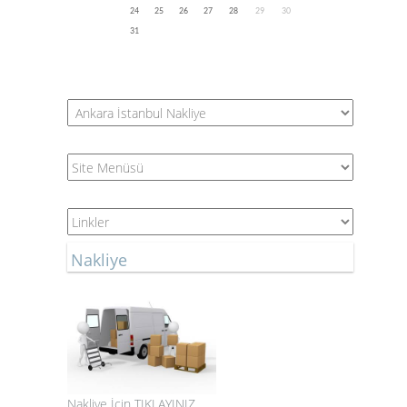
24
25
26
27
28
29
30
31
Nakliye
Nakliye İçin TIKLAYINIZ