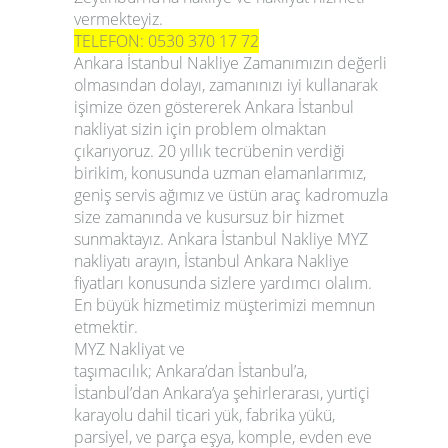
vermekteyiz.
TELEFON: 0530 370 17 72
Ankara İstanbul Nakliye
Zamanımızın değerli
olmasından dolayı, zamanınızı iyi kullanarak
işimize özen göstererek Ankara İstanbul
nakliyat sizin için problem olmaktan
çıkarıyoruz. 20 yıllık tecrübenin verdiği
birikim, konusunda uzman elamanlarımız,
geniş servis ağımız ve üstün araç kadromuzla
size zamanında ve kusursuz bir hizmet
sunmaktayız.
Ankara İstanbul Nakliye
MYZ
nakliyatı arayın, İstanbul Ankara Nakliye
fiyatları konusunda sizlere yardımcı olalım.
En büyük hizmetimiz müşterimizi memnun
etmektir.
MYZ Nakliyat ve
taşımacılık; Ankara’dan İstanbul’a,
İstanbul’dan Ankara’ya şehirlerarası, yurtiçi
karayolu dahil ticari yük, fabrika yükü,
parsiyel, ve parça eşya, komple, evden eve