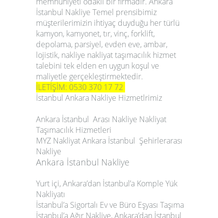
memnuniyeti odaklı bir firmadır.
Ankara
İstanbul Nakliye
Temel prensibimiz
müşterilerimizin ihtiyaç duyduğu her türlü
kamyon, kamyonet, tır, vinç, forklift,
depolama, parsiyel, evden eve, ambar,
lojistik, nakliye nakliyat taşımacılık hizmet
talebini tek elden en uygun koşul ve
maliyetle gerçekleştirmektedir.
İLETİŞİM: 0530 370 17 72
İstanbul Ankara Nakliye Hizmetlrimiz
Ankara İstanbul Arası Nakliye Nakliyat
Taşımacılık Hizmetleri
MYZ Nakliyat Ankara İstanbul Şehirlerarası
Nakliye
Ankara İstanbul Nakliye
Yurt içi, Ankara’dan İstanbul’a Komple Yük
Nakliyatı
İstanbul’a Sigortalı Ev ve Büro Eşyası Taşıma
İstanbul’a Ağır Nakliye, Ankara’dan İstanbul