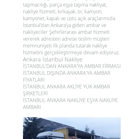
taşımacılığı, parça eşya taşıma nakliyat,
nakliye hizmeti, kırkayak, tır, kamyon,
kamyonet, kapalı ve üstü açık araçlarımızla
İstanbul’dan Ankara’ya giden ambar ve
nakliyeciler Şehirlerarası ambar hizmeti
vererek adresten adrese teslim müşteri
memnuniyeti ilk planda tutarak nakliye
hizmetini gerçekleştirmeye devam ediyoruz.
Ankara İstanbul Nakliye
İSTANBUL’DAN ANKARA'YA AMBAR FİRMASI
İSTANBUL DIŞINDA ANKARA'YA AMBAR
FİYATLARI
İSTANBUL ANKARA AKLİYE YÜK AMBAR
ŞİRKETLERİ
İSTANBUL ANKARA NAKLİYE EŞYA NAKLİYE
AMBARI