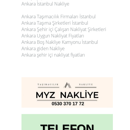
Ankara İstanbul Nakliye
Ankara Taşımacılık Firmaları İstanbul
Ankara Taşıma Şirketleri İstanbul
Ankara Şehir içi Çalışan Nakliyat Şirketleri
Ankara Uygun Nakliyat Fiyatları
Ankara Boş Nakliye Kamyonu İstanbul
Ankara giden Nakliye
Ankara şehir içi nakliyat fiyatları