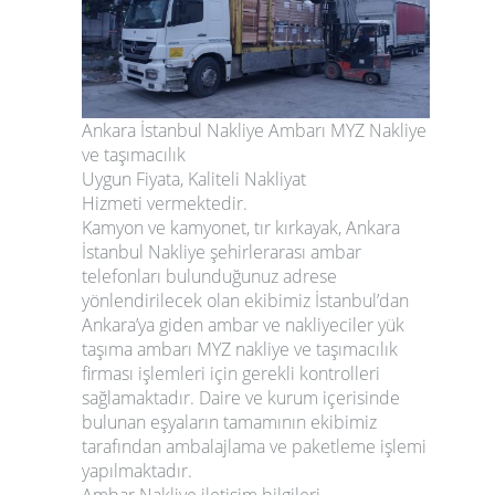
Ankara İstanbul Nakliye
Ambarı MYZ Nakliye
ve taşımacılık
Uygun Fiyata, Kaliteli Nakliyat
Hizmeti vermektedir.
Kamyon ve kamyonet, tır kırkayak,
Ankara
İstanbul Nakliye
şehirlerarası ambar
telefonları bulunduğunuz adrese
yönlendirilecek olan ekibimiz İstanbul’dan
Ankara’ya giden ambar ve nakliyeciler yük
taşıma ambarı
MYZ nakliye ve taşımacılık
firması işlemleri için gerekli kontrolleri
sağlamaktadır. Daire ve kurum içerisinde
bulunan eşyaların tamamının ekibimiz
tarafından ambalajlama ve paketleme işlemi
yapılmaktadır.