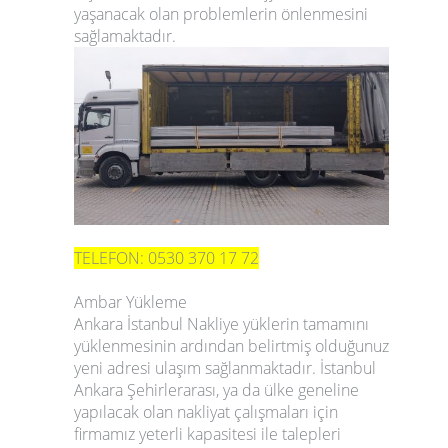
yaşanacak olan problemlerin önlenmesini
sağlamaktadır.
TELEFON: 0530 370 17 72
Ambar Yükleme
Ankara İstanbul Nakliye
yüklerin tamamını
yüklenmesinin ardından belirtmiş olduğunuz
yeni adresi ulaşım sağlanmaktadır. İstanbul
Ankara Şehirlerarası, ya da ülke geneline
yapılacak olan nakliyat çalışmaları için
firmamız yeterli kapasitesi ile talepleri