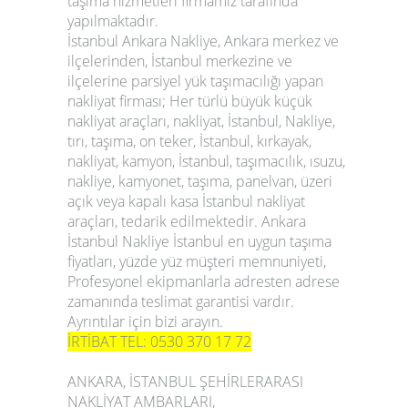
taşıma hizmetleri firmamız tarafında
yapılmaktadır.
İstanbul Ankara Nakliye,
Ankara merkez ve
ilçelerinden, İstanbul merkezine ve
ilçelerine parsiyel yük taşımacılığı yapan
nakliyat firması; Her türlü büyük küçük
nakliyat araçları, nakliyat, İstanbul, Nakliye,
tırı, taşıma, on teker, İstanbul, kırkayak,
nakliyat, kamyon, İstanbul, taşımacılık, ısuzu,
nakliye, kamyonet, taşıma, panelvan, üzeri
açık veya kapalı kasa İstanbul nakliyat
araçları, tedarik edilmektedir.
Ankara
İstanbul Nakliye
İstanbul en uygun taşıma
fiyatları, yüzde yüz müşteri memnuniyeti,
Profesyonel ekipmanlarla adresten adrese
zamanında teslimat garantisi vardır.
Ayrıntılar için bizi arayın.
İRTİBAT TEL: 0530 370 17 72
ANKARA, İSTANBUL ŞEHİRLERARASI
NAKLİYAT AMBARLARI,