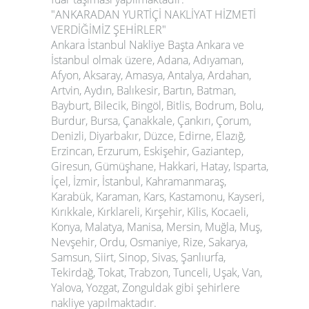
"ANKARADAN YURTİÇİ NAKLİYAT HİZMETİ
VERDİĞİMİZ ŞEHİRLER"
Ankara İstanbul Nakliye
Başta Ankara ve
İstanbul olmak üzere, Adana, Adıyaman,
Afyon, Aksaray, Amasya, Antalya, Ardahan,
Artvin, Aydın, Balıkesir, Bartın, Batman,
Bayburt, Bilecik, Bingöl, Bitlis, Bodrum, Bolu,
Burdur, Bursa, Çanakkale, Çankırı, Çorum,
Denizli, Diyarbakır, Düzce, Edirne, Elazığ,
Erzincan, Erzurum, Eskişehir, Gaziantep,
Giresun, Gümüşhane, Hakkari, Hatay, Isparta,
İçel, İzmir, İstanbul, Kahramanmaraş,
Karabük, Karaman, Kars, Kastamonu, Kayseri,
Kırıkkale, Kırklareli, Kırşehir, Kilis, Kocaeli,
Konya, Malatya, Manisa, Mersin, Muğla, Muş,
Nevşehir, Ordu, Osmaniye, Rize, Sakarya,
Samsun, Siirt, Sinop, Sivas, Şanlıurfa,
Tekirdağ, Tokat, Trabzon, Tunceli, Uşak, Van,
Yalova, Yozgat, Zonguldak gibi şehirlere
nakliye yapılmaktadır.