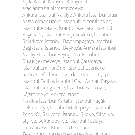
Açık, Kapalı Kamyon, Kamyonet, Tır
araçlarımızla hizmetinizdeyiz.
Ankara İstanbul Nakliye
Ankara İstanbul arası
başta olmak üzere İstanbul’un her ilçesine,
İstanbul Adalara, İstanbul Avcılara, İstanbul
Bağcılar’a, İstanbul Bahçelievler’e, İstanbul
Bakırköy’e İstanbul Bayrampaşa’ya İstanbul
Beşiktaş’a, İstanbul Beykoz’a,
Ankara İstanbul
Nakliye
İstanbul Beyoğlu’na, İstanbul
Büyükçekmece’ye, İstanbul Çatalca’ya,
İstanbul Eminönü’ne, İstanbul Esenler’e
nakliye seferlerimiz vardır. İstanbul Eyüp’e,
İstanbul Fatih’e, İstanbul Gazi Osman Paşa’ya,
İstanbul Güngören’e, İstanbul Kadıköy’e,
Kâğıthane’ye,
Ankara İstanbul
Nakliye
İstanbul Kartal’a, İstanbul Küçük
Çekmece’ye, İstanbul Maltepe’ye, İstanbul
Pendik’e, Sarıyer’e, İstanbul Şile’ye, Silivri’ye,
Şişli’ye, Sultanbeyli’ye, İstanbul Tuzla’ya,
Ümraniye’ye, İstanbul Üsküdar’a,
Zeytinburnu’na nakliye ve nakliyat hizmeti