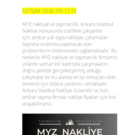
İLETİŞİM: 0530 370 17 72
MYZ nakliyat ve taşımacılık,
Ankara İstanbul
Nakliye
konusunda özellikle çalışanlar
için, ambar yük eşya nakliyatı, çalışmaları
taşınma sırasında yaşanacak olan
problemlerin önlenmesini sağlamaktadır. Bu
nedenle MYZ nakliyat ve taşımacılık firmamız
yıllardır uzman bir kadroyla çalışmalarını
doğru şekilde gerçekleştirmiş olduğu
çalışmalar ile bu alanda en iyi sonuçları elde
etmeniz için sizlere yardımcı olmaktadır.
Ankara İstanbul Nakliye
Güvenilir ve hızlı
ambar taşıma firması nakliye fiyatları için bizi
arayabilirsiniz.