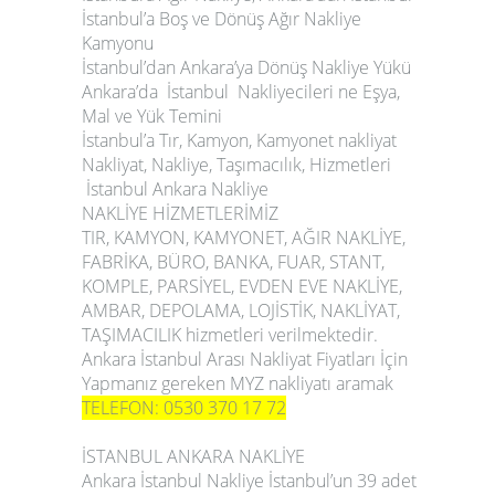
İstanbul’a Boş ve Dönüş Ağır Nakliye
Kamyonu
İstanbul’dan Ankara’ya Dönüş Nakliye Yükü
Ankara’da İstanbul Nakliyecileri ne Eşya,
Mal ve Yük Temini
İstanbul’a Tır, Kamyon, Kamyonet nakliyat
Nakliyat, Nakliye, Taşımacılık, Hizmetleri
İstanbul Ankara Nakliye
NAKLİYE HİZMETLERİMİZ
TIR, KAMYON, KAMYONET, AĞIR NAKLİYE,
FABRİKA, BÜRO, BANKA, FUAR, STANT,
KOMPLE, PARSİYEL, EVDEN EVE NAKLİYE,
AMBAR, DEPOLAMA, LOJİSTİK, NAKLİYAT,
TAŞIMACILIK hizmetleri verilmektedir.
Ankara İstanbul Arası Nakliyat Fiyatları İçin
Yapmanız gereken MYZ nakliyatı aramak
TELEFON: 0530 370 17 72
İSTANBUL ANKARA NAKLİYE
Ankara İstanbul Nakliye
İstanbul’un 39 adet