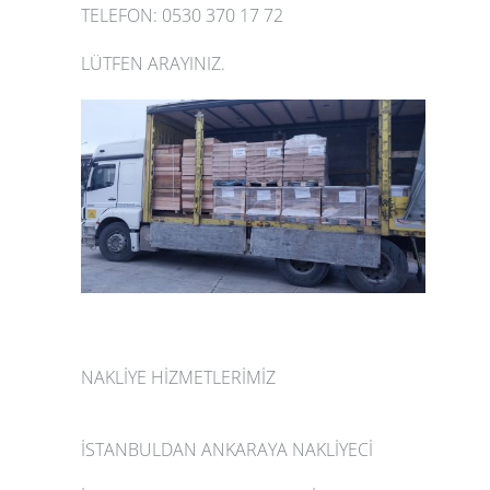
TELEFON: 0530 370 17 72
LÜTFEN ARAYINIZ.
NAKLİYE HİZMETLERİMİZ
İSTANBULDAN ANKARAYA NAKLİYECİ