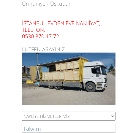
Ümraniye - Üsküdar
İSTANBUL EVDEN EVE NAKLİYAT,
TELEFON:
0530 370 17 72
LÜTFEN ARAYINIZ.
Takvim