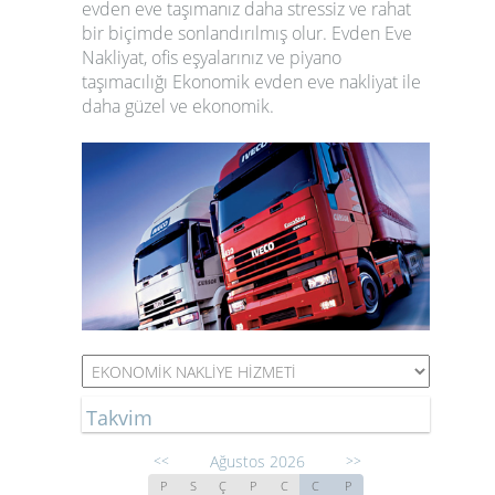
evden eve taşımanız daha stressiz ve rahat
bir biçimde sonlandırılmış olur. Evden Eve
Nakliyat, ofis eşyalarınız ve piyano
taşımacılığı Ekonomik evden eve nakliyat ile
daha güzel ve ekonomik.
Takvim
Ağustos 2026
<<
>>
P
S
Ç
P
C
C
P