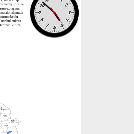
ük, band ve ip
a yerleştirilir ve
sorunsuz taşıma
ımacılık alanında
 korumaktadır.
İstanbul ankara
rimiz ile hızlı