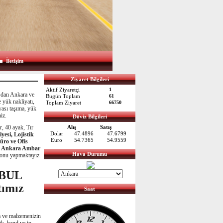
İletişim
Ziyaret Bilgileri
Aktif Ziyaretçi
1
l’dan Ankara ve
Bugün Toplam
61
 yük nakliyatı,
Toplam Ziyaret
66750
yası taşıma, yük
iz.
Döviz Bilgileri
, 40 ayak, Tır
Alış
Satış
Dolar
47.4896
47.6799
yesi, Lojistik
Euro
54.7365
54.9559
üro ve Ofis
bul Ankara Ambar
Hava Durumu
yonu yapmaktayız.
ANBUL
ımız
Saat
ya ve malzemenizin