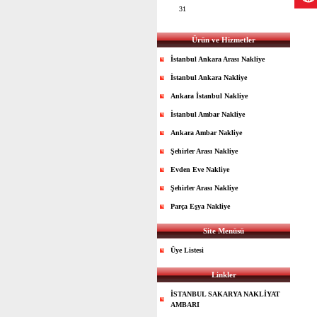
31
Ürün ve Hizmetler
İstanbul Ankara Arası Nakliye
İstanbul Ankara Nakliye
Ankara İstanbul Nakliye
İstanbul Ambar Nakliye
Ankara Ambar Nakliye
Şehirler Arası Nakliye
Evden Eve Nakliye
Şehirler Arası Nakliye
Parça Eşya Nakliye
Site Menüsü
Üye Listesi
Linkler
İSTANBUL SAKARYA NAKLİYAT
AMBARI