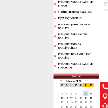
İSTANBUL ANKARA NAKLİYE
FİRMASI
ŞEHİRLER ARASI NAKLİYAT
EŞYA TAŞIMACILIĞI
İSTANBUL ŞEHİRLER ARASI
NAKLİYE
İSTANBUL ANKARA OFİS
NAKLİYE
İSTANBUL ANKARA
NAKLİYECİLER
İSTANBUL'DAN EVDEN EVE
NAKLİYE
İSTANBUL ANKARA NAKLİYE
FİRMALARI
Takvim
<<
Ağustos 2026
>>
P
S
Ç
P
C
C
P
1
2
3
4
5
6
7
8
9
10
11
12
13
14
15
16
17
18
19
20
21
22
23
24
25
26
27
28
29
30