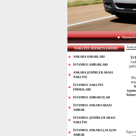
Anasayfa
Ankar
NAKLİYE HİZMETLERİMİZ
ANKARA ANBARLARI
İS
Ank
İSTANBUL AMBARLARI
pale
ANKARA ŞEHİRLER ARASI
NAKLİYE
Mz 
ara
İSTANBUL NAKLİYE
h
FİRMALARI
taşım
hizme
İSTANBUL AMBARCILAR
İSTANBUL ANKARA ARASI
AMBAR
İSTANBUL ŞEHİRLER ARASI
NAKLİYE
İSTANBUL ANKARA ÇALIŞAN
Eşya v
AMBAR