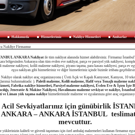
Hakkımızda
Hizmetlerimiz
Nakliye Hizmetleri
Ambarlar
a Nakliye Firmamız
TANBUL ANKARA Nakliyat
ile tüm nakliyat alanında hizmet alabilirsiniz. Firmamız İstanbu
ara bölgesinden Ankaraya olan tüm evden eve nakliyat, parça ve parsiyel yük nakliyesi, komple
tli malzeme nakliyesi, kolili malzeme nakliyesi, piyano taşıma, para kasası nakliyesi, parça ev eş
eşya nakliyatı gibi hizmetleriniz ve diğer hizmetleriniz içinde bizimle irtibata geçebilirsin
Nakliye olarak nakliye araç organizasyonu ( Üstü Açık ve Kapalı Kamyonet, Kamyon, 10 teker
çlarımız bulunmaktadır. ).
Paletli malzeme, Kolili malzeme, Hafif veya Tonajlı malzeme nakli
izmeti, Fabrika nakliye hizmetleri, Parsiyel malzeme nakliyesi, Evden Eve & İşten İşte B
acılığı, Jeneratör & Makine Nakliyesi, Havalimanı malzeme sevkiyat ve nakliye, İstan
ti ve Liman yük taşıma nakliye
hizmetlerinizde malzeme ve eşyalarınıza göre araç organizas
Acil Sevkiyatlarınız için günübirlik İST
ANKARA – ANKARA İSTANBUL teslimat
mevcuttur.
e yüklerinizin kaliteli ve güvenli taşınması için özel ambalaj malzemeleri kullanan firmamız eş