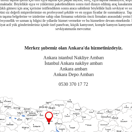
runsuz taşıma işlemi için özel eşya taşıma için patpat naylon, streç, eşya taşıma battaniyesi, köp
maktadır. Böylelikle eşya ve yükleriniz paketlendikten sonra özel dizayn edilmiş araç kasalarımız
lıklı gitmesi için araç içerisine istiflendikten sonra araca sabitlenir böylelikle hızlı sevkiyat ve 
tini siz değerli müşterilerimize en profesyonel şekilde ve en uygun fiyatlar ile sunmaktayız. Taş
m taşıma belgelerine ve izinlerine sahip olan firmamız sektörün öncü firmaları arasındaki yerini
esyonellik ve uzman iş bilgisi ile yıllardır hizmet vermekte ve bu hizmetlere devam etmektedir. 
liyat acil yük gönderimleriniz içinde özel panelvan, küçük kamyonet, komple kamyon kamyonetle
sevkiyatımızda mevcuttur.
Merkez şubemiz olan Ankara'da hizmetinizdeyiz.
Ankara istanbul Nakliye Ambarı
İstanbul Ankara nakliye ambarı
Ankara ambarı
Ankara Depo Ambarı
0530 370 17 72